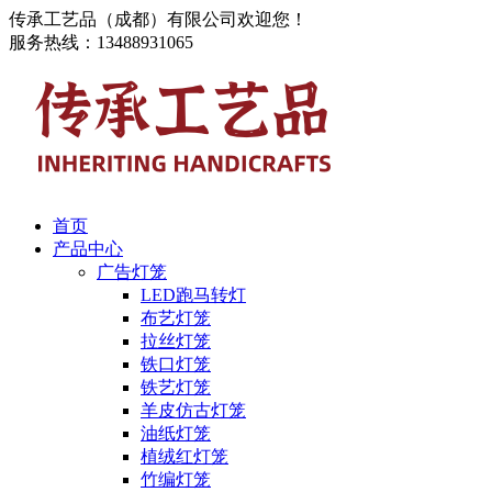
传承工艺品（成都）有限公司欢迎您！
服务热线：13488931065
首页
产品中心
广告灯笼
LED跑马转灯
布艺灯笼
拉丝灯笼
铁口灯笼
铁艺灯笼
羊皮仿古灯笼
油纸灯笼
植绒红灯笼
竹编灯笼