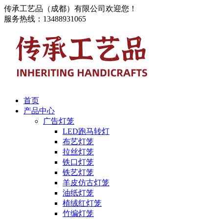
传承工艺品（成都）有限公司欢迎您！
服务热线：13488931065
首页
产品中心
广告灯笼
LED跑马转灯
布艺灯笼
拉丝灯笼
铁口灯笼
铁艺灯笼
羊皮仿古灯笼
油纸灯笼
植绒红灯笼
竹编灯笼