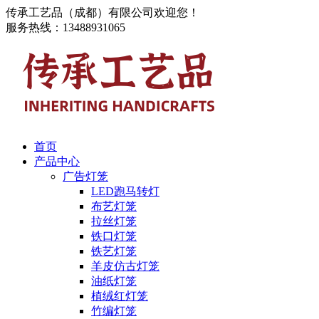
传承工艺品（成都）有限公司欢迎您！
服务热线：13488931065
首页
产品中心
广告灯笼
LED跑马转灯
布艺灯笼
拉丝灯笼
铁口灯笼
铁艺灯笼
羊皮仿古灯笼
油纸灯笼
植绒红灯笼
竹编灯笼