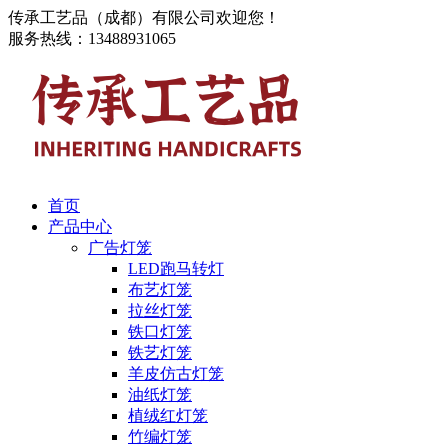
传承工艺品（成都）有限公司欢迎您！
服务热线：13488931065
首页
产品中心
广告灯笼
LED跑马转灯
布艺灯笼
拉丝灯笼
铁口灯笼
铁艺灯笼
羊皮仿古灯笼
油纸灯笼
植绒红灯笼
竹编灯笼